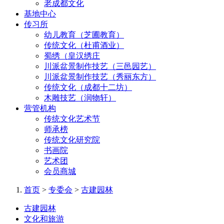
老成都文化
基地中心
传习所
幼儿教育（芝圃教育）
传统文化（杜甫酒业）
蜀绣（皇汉绣庄
川派盆景制作技艺（三邑园艺）
川派盆景制作技艺（秀丽东方）
传统文化（成都十二坊）
木雕技艺（润物轩）
营管机构
传统文化艺术节
师承榜
传统文化研究院
书画院
艺术团
会员商城
首页
>
专委会
>
古建园林
古建园林
文化和旅游