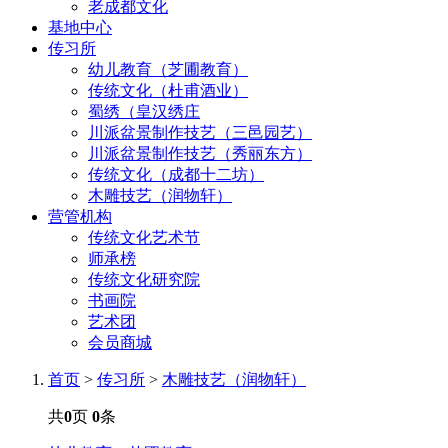
老成都文化
基地中心
传习所
幼儿教育（芝圃教育）
传统文化（杜甫酒业）
蜀绣（皇汉绣庄
川派盆景制作技艺（三邑园艺）
川派盆景制作技艺（秀丽东方）
传统文化（成都十二坊）
木雕技艺（润物轩）
营管机构
传统文化艺术节
师承榜
传统文化研究院
书画院
艺术团
会员商城
首页
>
传习所
>
木雕技艺（润物轩）
共
0
页
0
条