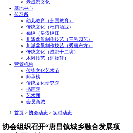
老成都文化
基地中心
传习所
幼儿教育（芝圃教育）
传统文化（杜甫酒业）
蜀绣（皇汉绣庄
川派盆景制作技艺（三邑园艺）
川派盆景制作技艺（秀丽东方）
传统文化（成都十二坊）
木雕技艺（润物轩）
营管机构
传统文化艺术节
师承榜
传统文化研究院
书画院
艺术团
会员商城
首页
>
协会动态
>
实时动态
协会组织召开“唐昌镇城乡融合发展项