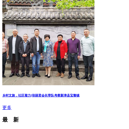
乡村文旅，社区着力||张丽君会长带队考察新津县宝墩镇
更多
最 新