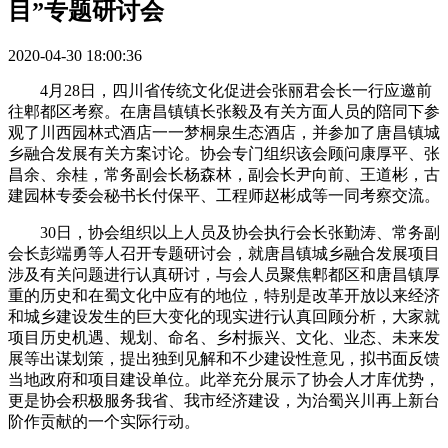
目”专题研讨会
2020-04-30 18:00:36
4月28日，四川省传统文化促进会张丽君会长一行应邀前
往郫都区考察。在唐昌镇镇长张毅及有关方面人员的陪同下参
观了川西园林式酒店一一梦桐泉生态酒店，并参加了唐昌镇城
乡融合发展有关方案讨论。协会专门组织该会顾问康厚平、张
昌余、余桂，常务副会长杨森林，副会长尹向前、王道彬，古
建园林专委会秘书长付保平、工程师赵彬成等一同考察交流。
30日，协会组织以上人员及协会执行会长张勤涛、常务副
会长彭端勇等人召开专题研讨会，就唐昌镇城乡融合发展项目
涉及有关问题进行认真研讨，与会人员聚焦郫都区和唐昌镇厚
重的历史和在蜀文化中应有的地位，特别是改革开放以来经济
和城乡建设发生的巨大变化的现实进行认真回顾分析，大家就
项目历史机遇、规划、命名、乡村振兴、文化、业态、未来发
展等出谋划策，提出独到见解和不少建设性意见，拟书面反馈
当地政府和项目建设单位。此举充分展示了协会人才库优势，
更是协会积极服务我省、我市经济建设，为治蜀兴川再上新台
阶作贡献的一个实际行动。