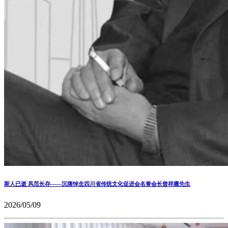
斯人已逝 风范长存——沉痛悼念四川省传统文化促进会名誉会长曾祥庸先生
2026/05/09