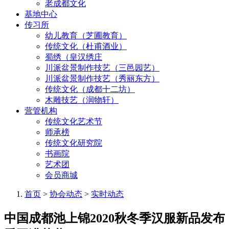
老成都文化
基地中心
传习所
幼儿教育（芝圃教育）
传统文化（杜甫酒业）
蜀绣（皇汉绣庄
川派盆景制作技艺（三邑园艺）
川派盆景制作技艺（秀丽东方）
传统文化（成都十二坊）
木雕技艺（润物轩）
营管机构
传统文化艺术节
师承榜
传统文化研究院
书画院
艺术团
会员商城
首页
>
协会动态
>
实时动态
中国成都池上锦2020秋冬季汉服新品发布