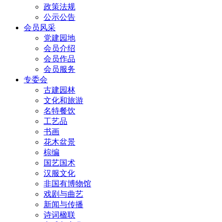
政策法规
公示公告
会员风采
党建园地
会员介绍
会员作品
会员服务
专委会
古建园林
文化和旅游
名特餐饮
工艺品
书画
花木盆景
棕编
国艺国术
汉服文化
非国有博物馆
戏剧与曲艺
新闻与传播
诗词楹联