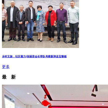
乡村文旅，社区着力||张丽君会长带队考察新津县宝墩镇
更多
最 新