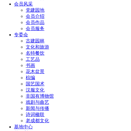
会员风采
党建园地
会员介绍
会员作品
会员服务
专委会
古建园林
文化和旅游
名特餐饮
工艺品
书画
花木盆景
棕编
国艺国术
汉服文化
非国有博物馆
戏剧与曲艺
新闻与传播
诗词楹联
老成都文化
基地中心