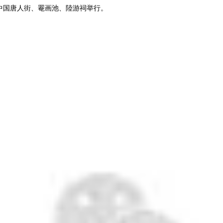
中国唐人街、罨画池、陸游祠举行。