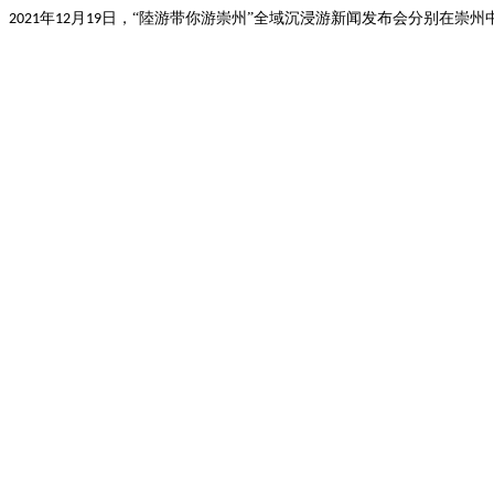
年
月
日，“陸游带你游崇州”全域沉浸游新闻发布会分别在崇州
2021
12
19