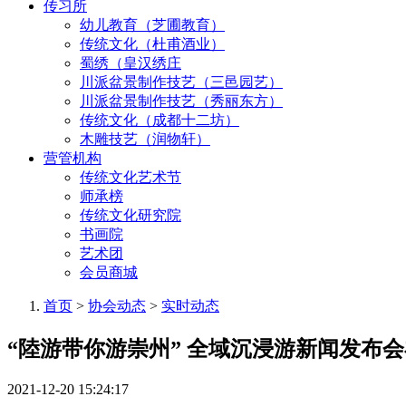
传习所
幼儿教育（芝圃教育）
传统文化（杜甫酒业）
蜀绣（皇汉绣庄
川派盆景制作技艺（三邑园艺）
川派盆景制作技艺（秀丽东方）
传统文化（成都十二坊）
木雕技艺（润物轩）
营管机构
传统文化艺术节
师承榜
传统文化研究院
书画院
艺术团
会员商城
首页
>
协会动态
>
实时动态
“陸游带你游崇州” 全域沉浸游新闻发布
2021-12-20 15:24:17