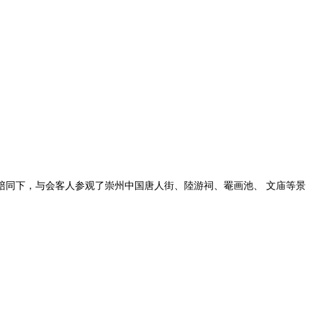
陪同下，与会客人参观了崇州中国唐人街、陸游祠、罨画池、 文庙等景