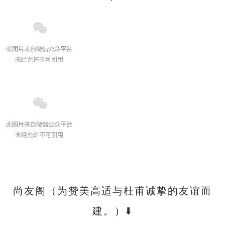
尚友阁（为赞美高适与杜甫诚挚的友谊而
建。）⬇️