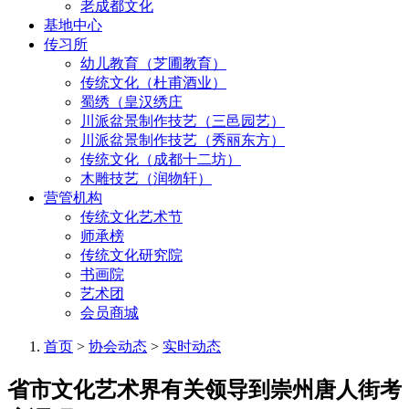
老成都文化
基地中心
传习所
幼儿教育（芝圃教育）
传统文化（杜甫酒业）
蜀绣（皇汉绣庄
川派盆景制作技艺（三邑园艺）
川派盆景制作技艺（秀丽东方）
传统文化（成都十二坊）
木雕技艺（润物轩）
营管机构
传统文化艺术节
师承榜
传统文化研究院
书画院
艺术团
会员商城
首页
>
协会动态
>
实时动态
省市文化艺术界有关领导到崇州唐人街考