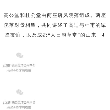
高公堂和杜公堂由两座唐风院落组成。两座
院落对景相望，共同讲述了高适与杜甫的诚
挚友谊，以及成都“人日游草堂”的由来。⬇️