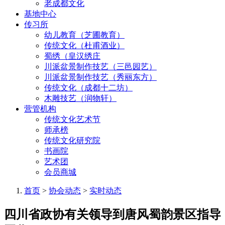
老成都文化
基地中心
传习所
幼儿教育（芝圃教育）
传统文化（杜甫酒业）
蜀绣（皇汉绣庄
川派盆景制作技艺（三邑园艺）
川派盆景制作技艺（秀丽东方）
传统文化（成都十二坊）
木雕技艺（润物轩）
营管机构
传统文化艺术节
师承榜
传统文化研究院
书画院
艺术团
会员商城
首页
>
协会动态
>
实时动态
四川省政协有关领导到唐风蜀韵景区指导